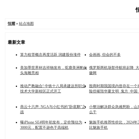
恒
恒耀
»
站点地图
最新文章
算力租赁概念再度活跃 润建股份涨停
会画画, 但会的不多
美加墨世界杯吉祥物发布，驼鹿美洲豹白
俄罗斯两机场暂停航班起降_大皖
头海雕亮相
徽网
推动产教融合! 中铁十八局承建这所职业
殷商时期我国境内曾存在一个
技术大学新校区正式开工
险些摧毁华夏文明_鬼方_中国
燕云十六声: NGA与小红书的“卧底鹅”之
小整治解决群众急难愁盼，山
战
么干
曝iPhone SE4明年初发布，定价预估为
魅族手机推荐性价比，2024
3000元，配置不逊色于高端机
比魅族手机