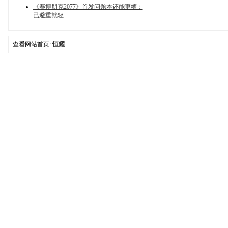
《赛博朋克2077》首发问题本还能更糟：
已避重就轻
查看网站首页:
恒耀